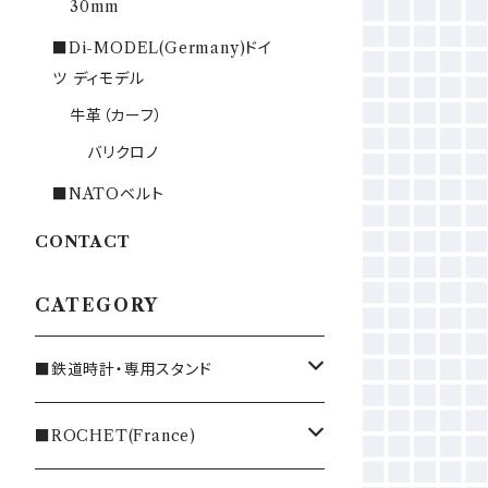
30mm
■Di-MODEL(Germany)ドイ
ツ ディモデル
牛革（カーフ）
バリクロノ
■NATOベルト
CONTACT
CATEGORY
■鉄道時計・専用スタンド
懐中時計（Pocket watch）
■ROCHET(France)