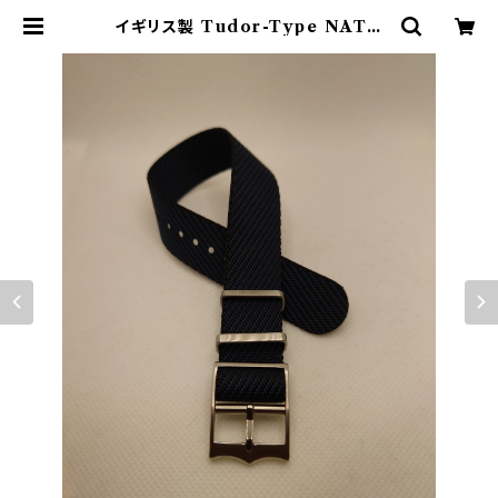
イギリス製 Tudor-Type NATO
(18mm/20mm/22mm) ネイビー |
時計ベルト・時計材料部品専門店 J
apan Railway Watch