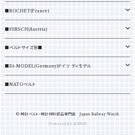
懐中時計（Pocket watch）
■ROCHET(France)
New(新品・未使用)
腕時計（Wrist watch）
NATO
■HIRSCH(Austria)
Used（中古・記念時計etc）
RETRO NATO
オリジナルスタンド・提げ紐
LEATHER
Nubuck(ヌバック)
■ベルトサイズ別■
NATO
Osiris(オシリス)
OTHER
Premium Caoutchouc（100m防水）
6mm
■Di-MODEL(Germany)ドイツ ディモデル
James（ジェームス）
7mm
牛革（カーフ）
■NATOベルト
Tiger（タイガー）
バリクロノ
8mm
© 時計ベルト・時計材料部品専門店 Japan Railway Watch
Paul（ポール）
9mm
Powered by