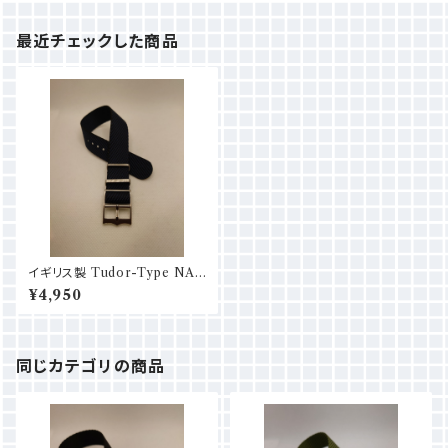
最近チェックした商品
イギリス製 Tudor-Type NAT
O (18mm/20mm/22mm) ネ
¥4,950
イビー
同じカテゴリの商品